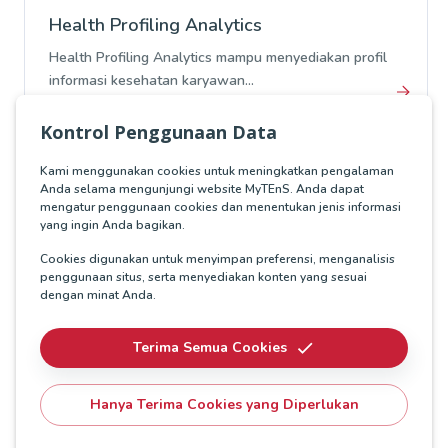
Health Profiling Analytics
Health Profiling Analytics mampu menyediakan profil
informasi kesehatan karyawan...
Kontrol Penggunaan Data
Kami menggunakan cookies untuk meningkatkan pengalaman
Jelajahi solusi dari MyTEnS
Anda selama mengunjungi website MyTEnS. Anda dapat
mengatur penggunaan cookies dan menentukan jenis informasi
yang ingin Anda bagikan.
Cookies digunakan untuk menyimpan preferensi, menganalisis
Insight Terkait
penggunaan situs, serta menyediakan konten yang sesuai
dengan minat Anda.
Cerita Sukses
Terima Semua Cookies
SMDV, Sistem Distribusi Vaksin yang
Jangkau Seluruh Penjuru Indonesia
Pandemi akibat Covid-19 telah
Hanya Terima Cookies yang Diperlukan
mencatatkan jutaan kasus, termasuk
ratusan ribu korban jiwa, hingga akhir
Nov 29, 2022