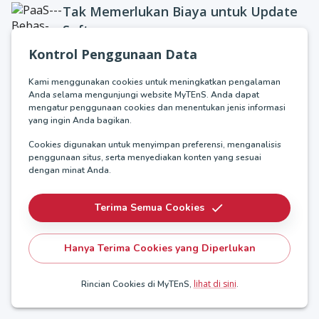
Tak Memerlukan Biaya untuk Update
Software
Kontrol Penggunaan Data
Karena berbasis cloud, Anda tidak perlu
mengeluarkan biaya berkala untuk update
Kami menggunakan cookies untuk meningkatkan pengalaman
software
Anda selama mengunjungi website MyTEnS. Anda dapat
mengatur penggunaan cookies dan menentukan jenis informasi
Kemudahan Set-Up
yang ingin Anda bagikan.
Set-up bisa dilakukan dengan cepat & fiturnya
Cookies digunakan untuk menyimpan preferensi, menganalisis
penggunaan situs, serta menyediakan konten yang sesuai
bisa ditambah/dikurangi tanpa bergantung
dengan minat Anda.
pada teknisi
Terima Semua Cookies
Multichannel
Layanan Cloud Contact Center yang
Hanya Terima Cookies yang Diperlukan
multichannel, meliputi email, SMS, media
sosial, dan web chat
lihat di sini
Rincian Cookies di MyTEnS,
.