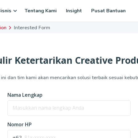
isnis
Tentang Kami
Insight
Pusat Bantuan
ion
Interested Form
lir Ketertarikan
Creative Prod
ir ini dan tim kami akan mencarikan solusi terbaik sesuai kebu
Nama Lengkap
Nomor HP
+62