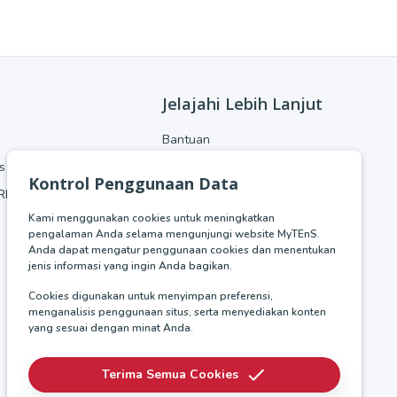
Jelajahi Lebih Lanjut
Bantuan
ss Process Management
Industry Insight
Kontrol Penggunaan Data
RM)
Tentang Kami
Kami menggunakan cookies untuk meningkatkan
Kebijakan Privasi
pengalaman Anda selama mengunjungi website MyTEnS.
Syarat & Ketentuan
Anda dapat mengatur penggunaan cookies dan menentukan
jenis informasi yang ingin Anda bagikan.
Cookies digunakan untuk menyimpan preferensi,
menganalisis penggunaan situs, serta menyediakan konten
yang sesuai dengan minat Anda.
Terima Semua Cookies